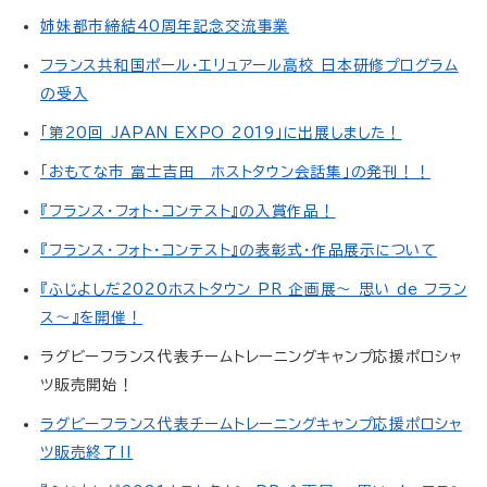
姉妹都市締結40周年記念交流事業
フランス共和国ポール・エリュアール高校 日本研修プログラム
の受入
「第20回 JAPAN EXPO 2019」に出展しました！
「おもてな市 富士吉田 ホストタウン会話集」の発刊！！
『フランス・フォト・コンテスト』の入賞作品！
『フランス・フォト・コンテスト』の表彰式・作品展示について
『ふじよしだ2020ホストタウン PR 企画展～ 思い de フラン
ス～』を開催！
ラグビーフランス代表チームトレーニングキャンプ応援ポロシャ
ツ販売開始！
ラグビーフランス代表チームトレーニングキャンプ応援ポロシャ
ツ販売終了‼