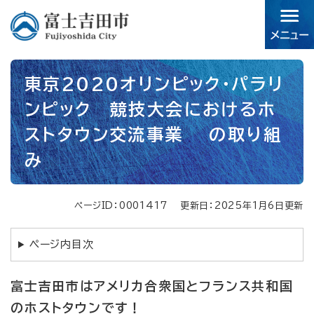
ペ
メニューを飛ばして本文へ
ー
ジ
の
先
本
頭
東京2020オリンピック・パラリ
文
で
ンピック 競技大会におけるホ
す。
ストタウン交流事業 の取り組
み
ページID：0001417
更新日：2025年1月6日更新
ページ内目次
富士吉田市はアメリカ合衆国とフランス共和国
のホストタウンです！