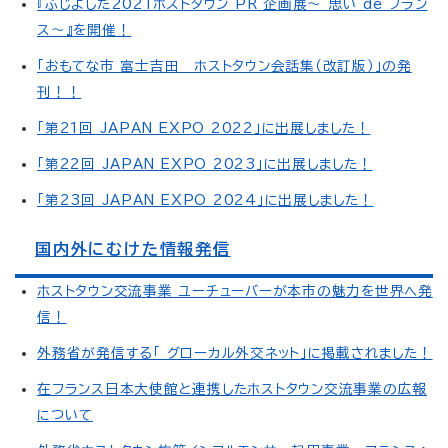
『ふじよしだ2021ホストタウン PR 企画展～ 思い de フラン
ス～』を開催！
「おもてな市 富士吉田 ホストタウン会話集（改訂版）」の発
刊！！
「第21回 JAPAN EXPO 2022」に出展しました！
「第22回 JAPAN EXPO 2023」に出展しました！
「第23回 JAPAN EXPO 2024」に出展しました！
国内外にむけた情報発信
ホストタウン交流事業 ユーチューバーが本市の魅力を世界へ発
信！
外務省が発信する「 グローカル外交ネット」に掲載されました！
在フランス日本大使館と連携したホストタウン交流事業の広報
について