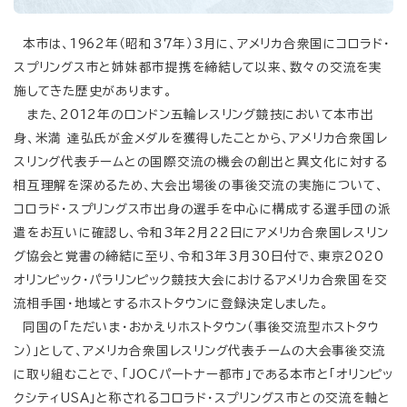
本市は、1962年（昭和37年）3月に、アメリカ合衆国にコロラド・
スプリングス市と姉妹都市提携を締結して以来、数々の交流を実
施してきた歴史があります。
また、2012年のロンドン五輪レスリング競技において本市出
身、米満 達弘氏が金メダルを獲得したことから、アメリカ合衆国レ
スリング代表チームとの国際交流の機会の創出と異文化に対する
相互理解を深めるため、大会出場後の事後交流の実施について、
コロラド・スプリングス市出身の選手を中心に構成する選手団の派
遣をお互いに確認し、令和3年2月22日にアメリカ合衆国レスリン
グ協会と覚書の締結に至り、令和3年3月30日付で、東京2020
オリンピック・パラリンピック競技大会におけるアメリカ合衆国を交
流相手国・地域とするホストタウンに登録決定しました。
同国の「ただいま・おかえりホストタウン（事後交流型ホストタウ
ン）」として、アメリカ合衆国レスリング代表チームの大会事後交流
に取り組むことで、「JOCパートナー都市」である本市と「オリンピッ
クシティUSA」と称されるコロラド・スプリングス市との交流を軸と