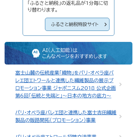
「ふるさと納税」の返礼品が1分毎に切
り替わります。
ふるさと納税特設サイト
AI（人工知能）は
こんなページをおすすめします
富士山麓の伝統産業「織物」をパリ・オペラ座バ
レエ団エトワールと連携した繊維製品の展示プ
ロモーション事業 ジャポニスム2018 公式企画
第6回「伝統と先端と」～日本の地方の底力～
パリ・オペラ座バレエ団と連携した富士吉田繊維
製品の販路開拓（プロモーション）事業