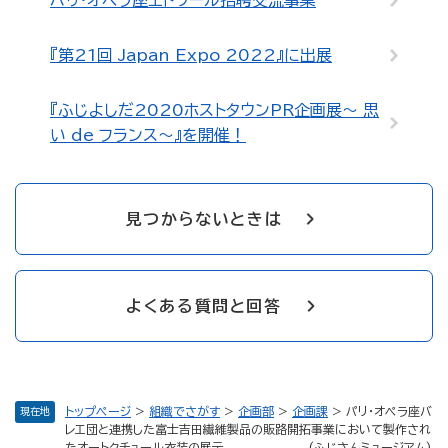
パリ・オペラ座エトワール招聘交流事業
『第21回 Japan Expo 2022』に出展
『ふじよしだ2020ホストタウンPR企画展～ 思
い de フランス～』を開催！
見つからないときは
よくある質問と回答
トップページ
>
組織でさがす
>
企画部
>
企画課
>
パリ・オペラ座バ
現在地
レエ団と連携した富士吉田繊維製品の販路開拓事業において製作され
たオートクチュール衣装の展示 (ふじさんミュージアム)