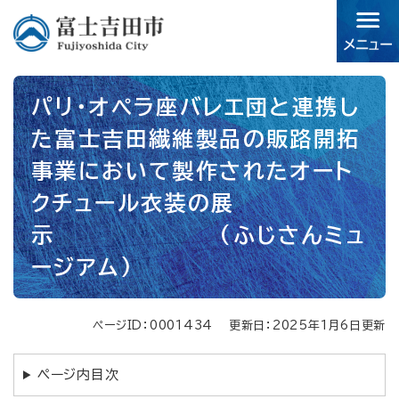
ペ
メニューを飛ばして本文へ
ー
ジ
の
先
本
頭
パリ・オペラ座バレエ団と連携し
文
で
た富士吉田繊維製品の販路開拓
す。
事業において製作されたオート
クチュール衣装の展
示 (ふじさんミュ
ージアム)
ページID：0001434
更新日：2025年1月6日更新
ページ内目次