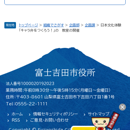
トップページ
>
組織でさがす
>
企画部
>
企画課
>
日本文化体験
現在地
「キャラ弁をつくろう！」の 教室の開催
富士吉田市役所
法人番号1000020192023
業務時間：午前8時30分～午後5時15分（月曜日〜金曜日）
住所：〒403-8601 山梨県富士吉田市下吉田六丁目1番1号
Tel：0555-22-1111
ホーム
情報セキュリティポリシー
サイトマップ
RSS
ご意見・お問い合わせ
Copyright © Fujiyoshida City. All Rights Reserved.