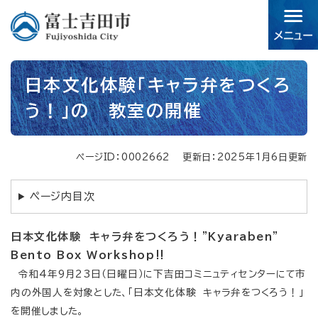
ペ
メニューを飛ばして本文へ
ー
ジ
の
先
本
頭
日本文化体験「キャラ弁をつくろ
文
で
う！」の 教室の開催
す。
ページID：0002662
更新日：2025年1月6日更新
ページ内目次
日本文化体験 キャラ弁をつくろう！”Kyaraben”
Bento Box Workshop‼
令和4年9月23日（日曜日）に下吉田コミニュティセンターにて市
内の外国人を対象とした、「日本文化体験 キャラ弁をつくろう！」
を開催しました。