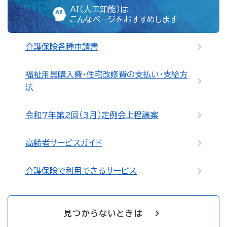
AI（人工知能）は
こんなページをおすすめします
介護保険各種申請書
福祉用具購入費・住宅改修費の支払い・支給方
法
令和7年第2回（3月）定例会上程議案
高齢者サービスガイド
介護保険で利用できるサービス
見つからないときは