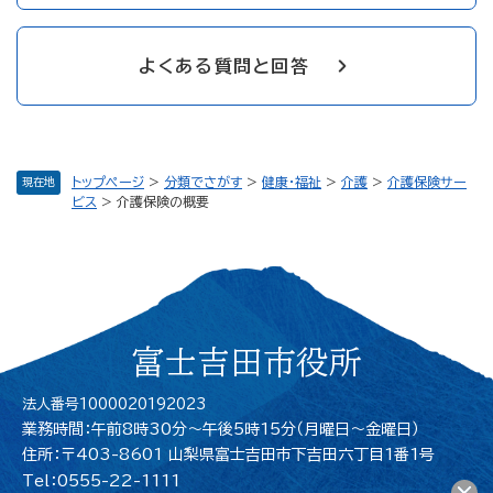
よくある質問と回答
トップページ
>
分類でさがす
>
健康・福祉
>
介護
>
介護保険サー
現在地
ビス
>
介護保険の概要
富士吉田市役所
法人番号1000020192023
業務時間：午前8時30分～午後5時15分（月曜日〜金曜日）
住所：〒403-8601 山梨県富士吉田市下吉田六丁目1番1号
Tel：0555-22-1111