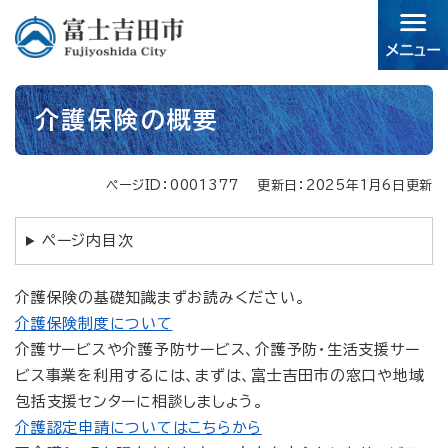
ペ
メニューを飛ばして本文へ
ー
ジ
の
先
本
頭
介護保険の概要
文
で
す。
ページID：0001377
更新日：2025年1月6日更新
ページ内目次
介護保険の基礎知識まずお読みください。
介護保険制度について
介護サービスや介護予防サービス、介護予防・生活支援サー
ビス事業を利用するには、まずは、富士吉田市の窓口や地域
包括支援センターに相談しましょう。
介護認定申請についてはこちらから