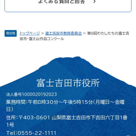
よくある質問と回答
トップページ
>
富士吉田市教育委員会
>
第9回わたしたちの富士吉
現在地
田市・富士山作品コンクール
富士吉田市役所
法人番号1000020192023
業務時間：午前8時30分～午後5時15分（月曜日〜金曜
日）
住所：〒403-8601 山梨県富士吉田市下吉田六丁目1番
1号
Tel：0555-22-1111