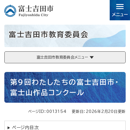
ペ
メニューを飛ばして本文へ
ー
ジ
の
先
富士吉田市教育委員会
頭
で
す。
富士吉田市教育委員会メニュー
本
第9回わたしたちの富士吉田市・
文
富士山作品コンクール
ページID：0013154
更新日：2026年2月20日更新
ページ内目次