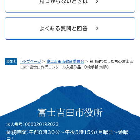
見つからないときは
よくある質問と回答
トップページ
>
富士吉田市教育委員会
>
第9回わたしたちの富士吉
現在地
田市・富士山作品コンクール入選作品 ◇絵手紙の部◇
富士吉田市役所
法人番号1000020192023
業務時間：午前8時30分～午後5時15分（月曜日〜金曜
日）