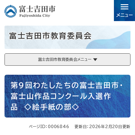
ペ
メニューを飛ばして本文へ
ー
ジ
の
先
富士吉田市教育委員会
頭
で
す。
富士吉田市教育委員会メニュー
本
第9回わたしたちの富士吉田市・
文
富士山作品コンクール入選作
品 ◇絵手紙の部◇
ページID：0006846
更新日：2026年2月20日更新