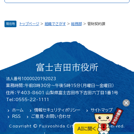
トップページ
>
組織でさがす
>
総務部
>
管財契約課
現在地
富士吉田市役所
法人番号1000020192023
業務時間：午前8時30分～午後5時15分（月曜日〜金曜日）
住所：〒403-8601 山梨県富士吉田市下吉田六丁目1番1号
Tel：0555-22-1111
ホーム
情報セキュリティポリシー
サイトマップ
RSS
ご意見・お問い合わせ
Copyright © Fujiyoshida City. All Rights Reserved.