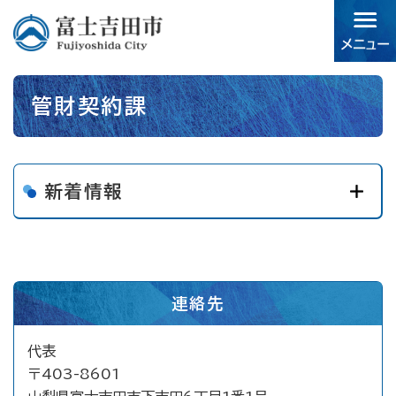
ペ
メニューを飛ばして本文へ
ー
ジ
の
先
本
頭
管財契約課
文
で
す。
新着情報
連絡先
代表
〒403-8601