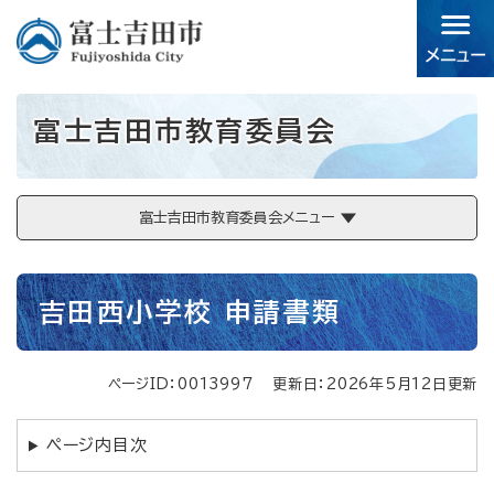
ペ
メニューを飛ばして本文へ
ー
ジ
の
先
富士吉田市教育委員会
頭
で
す。
富士吉田市教育委員会メニュー
本
吉田西小学校 申請書類
文
ページID：0013997
更新日：2026年5月12日更新
ページ内目次