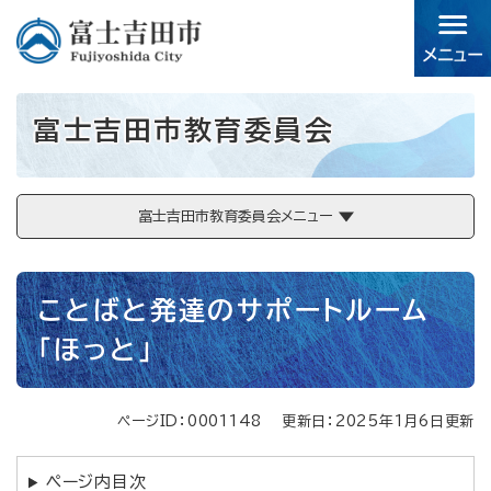
ペ
メニューを飛ばして本文へ
ー
ジ
の
先
富士吉田市教育委員会
頭
で
す。
富士吉田市教育委員会メニュー
本
ことばと発達のサポートルーム
文
「ほっと」
ページID：0001148
更新日：2025年1月6日更新
ページ内目次