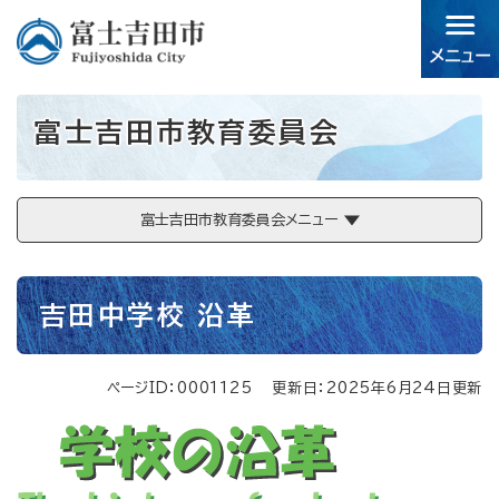
ペ
メニューを飛ばして本文へ
ー
ジ
の
先
富士吉田市教育委員会
頭
で
す。
富士吉田市教育委員会メニュー
本
吉田中学校 沿革
文
ページID：0001125
更新日：2025年6月24日更新