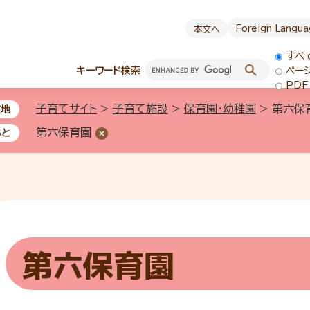
Foreign Langu
本文へ
すべ
キーワード検索
ペー
PDF
子育てサイト
>
子育て施設
>
保育園・幼稚園
>
第六保
在地
第六保育園
あと
第六保育園