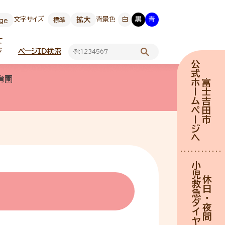
文字サイズ
拡大
背景色
白
黒
青
標準
age
て
ジ
ページID検索
育園