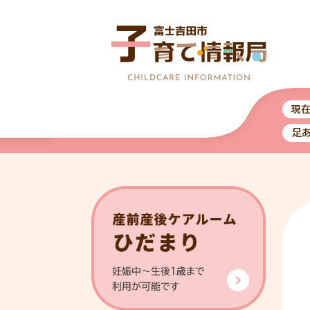
ペ
メ
ー
ニ
ジ
ュ
の
ー
先
を
頭
飛
で
ば
現
す。
し
足
て
本
文
へ
本
文