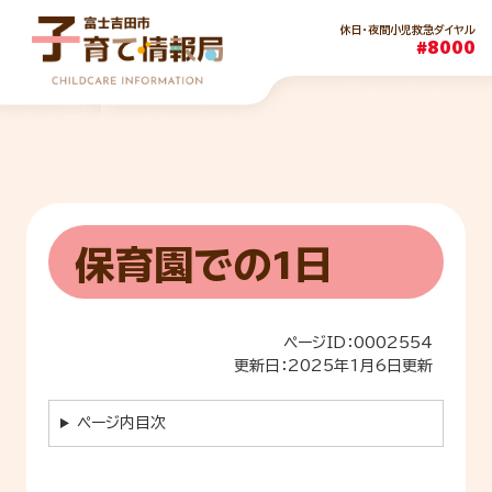
ペ
メ
休日・夜間小児救急ダイヤル
ー
ニ
#8000
ジ
ュ
の
ー
先
を
頭
飛
で
ば
す。
し
本
て
文
本
保育園での1日
文
へ
ページID：0002554
更新日：2025年1月6日更新
ページ内目次