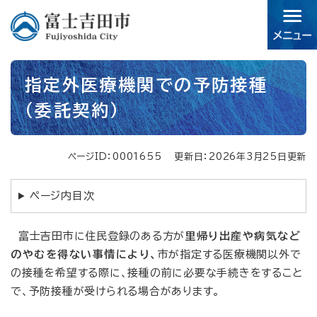
ペ
メニューを飛ばして本文へ
ー
ジ
の
先
本
頭
指定外医療機関での予防接種
文
で
（委託契約）
す。
ページID：0001655
更新日：2026年3月25日更新
ページ内目次
富士吉田市に住民登録のある方が
里帰り出産や病気など
のやむを得ない事情により、
市が指定する医療機関以外で
の接種を希望する際に、接種の前に必要な手続きをすること
で、予防接種が受けられる場合があります。