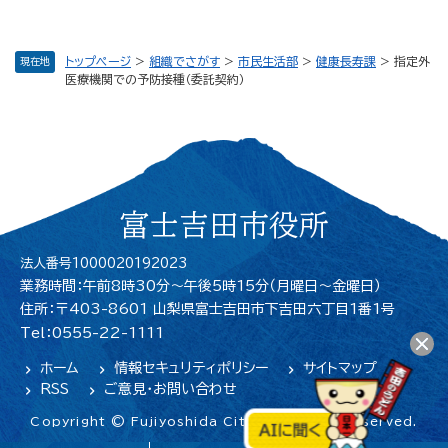
トップページ
>
組織でさがす
>
市民生活部
>
健康長寿課
>
指定外
現在地
医療機関での予防接種（委託契約）
富士吉田市役所
法人番号1000020192023
業務時間：午前8時30分～午後5時15分（月曜日〜金曜日）
住所：〒403-8601 山梨県富士吉田市下吉田六丁目1番1号
Tel：0555-22-1111
ホーム
情報セキュリティポリシー
サイトマップ
RSS
ご意見・お問い合わせ
Copyright © Fujiyoshida City. All Rights Reserved.