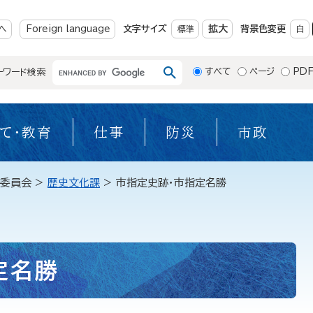
メニューを飛ばして本文へ
拡大
へ
Foreign language
文字サイズ
標準
背景色変更
白
すべて
ページ
PD
ーワード検索
て・教育
仕事
防災
市政
委員会
>
歴史文化課
>
市指定史跡・市指定名勝
定名勝