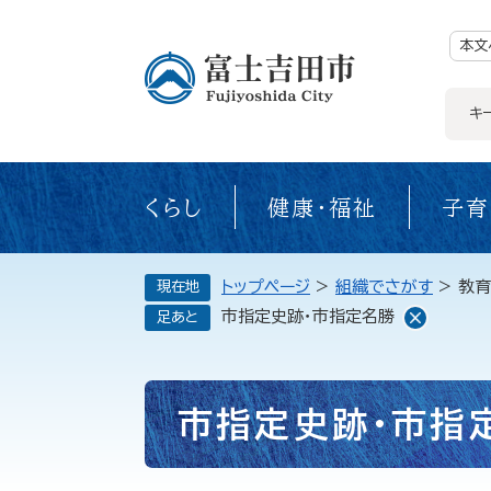
ペ
ー
ジ
本文
の
先
頭
で
キ
す。
くらし
健康・福祉
子育
トップページ
>
組織でさがす
>
教育
現在地
市指定史跡・市指定名勝
足あと
本
市指定史跡・市指
文