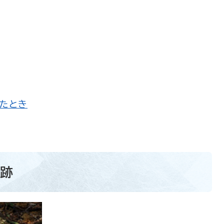
たとき
場跡