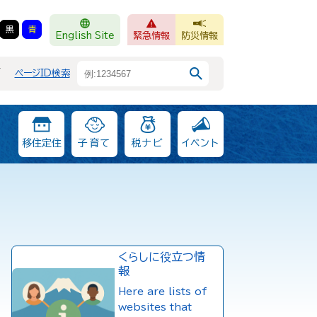
黒
青
English Site
緊急情報
防災情報
F
ページID検索
移住定住
子育て
税ナビ
イベント
くらしに役立つ情
報
Here are lists of
websites that