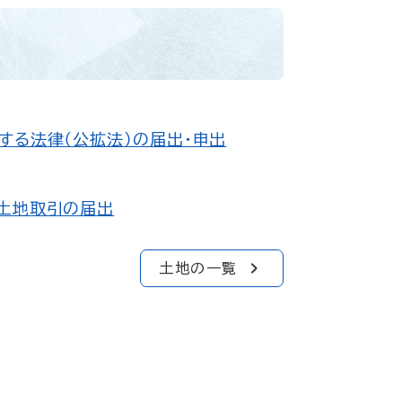
する法律（公拡法）の届出・申出
土地取引の届出
土地の一覧