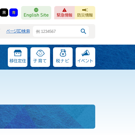
黒
青
English Site
緊急情報
防災情報
F
ページID検索
移住定住
子育て
税ナビ
イベント