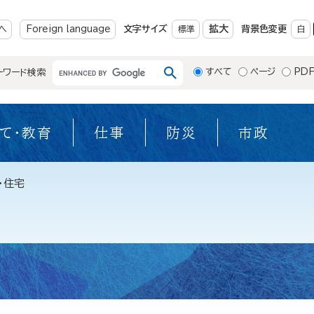
メニューを飛ばして本文へ
拡大
へ
Foreign language
文字サイズ
標準
背景色変更
白
すべて
ページ
PD
ーワード検索
て・教育
仕事
防災
市政
・住宅