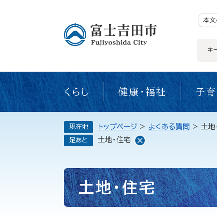
ペ
ー
ジ
本文
の
先
頭
で
キ
す。
くらし
健康・福祉
子育
トップページ
>
よくある質問
>
土地
現在地
土地・住宅
足あと
本
土地・住宅
文