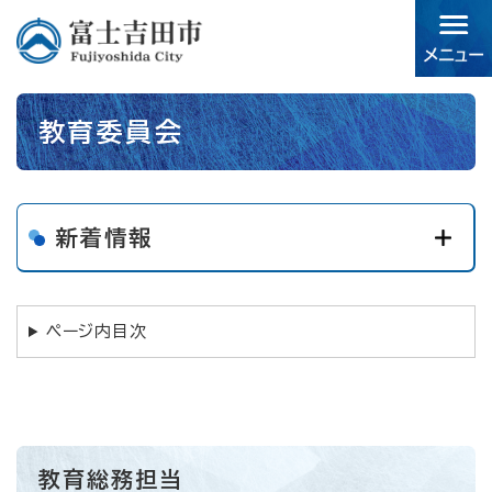
ペ
メニューを飛ばして本文へ
ー
ジ
の
先
本
頭
教育委員会
文
で
す。
新着情報
ページ内目次
教育総務担当