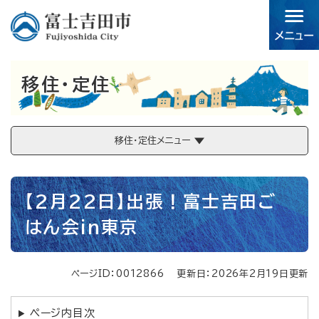
ペ
メニューを飛ばして本文へ
ー
ジ
の
先
移住・定住
頭
で
す。
移住・定住メニュー
本
【2月22日】出張！富士吉田ご
文
はん会in東京
ページID：0012866
更新日：2026年2月19日更新
ページ内目次