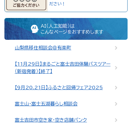
ださい！
AI（人工知能）は
こんなページをおすすめします
山梨県移住相談会＠有楽町
【11月29日】まるごと富士吉田体験バスツアー
（新宿発着）【終了】
【9月20.21日】ふるさと回帰フェア2025
富士山・富士五湖暮らし相談会
富士吉田市空き家・空き店舗バンク