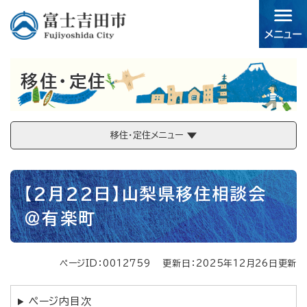
ペ
メニューを飛ばして本文へ
ー
ジ
の
先
移住・定住
頭
で
す。
移住・定住メニュー
本
【2月22日】山梨県移住相談会
文
＠有楽町
ページID：0012759
更新日：2025年12月26日更新
ページ内目次