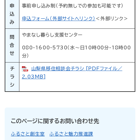
申
事前申し込み制（予約無しでの参加も可能です）
込
申込フォーム（外部サイトへリンク）
＜外部リンク＞
み
やまなし暮らし支援センター
問
合
080-1600-5730（水～日10時00分-18時00
せ
分）
チ
山梨県移住相談会チラシ [PDFファイル／
ラ
2.03MB]
シ
このページに関するお問い合わせ先
ふるさと創生室
ふるさと魅力推進課