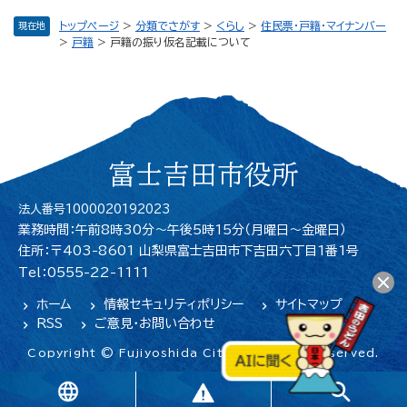
トップページ
>
分類でさがす
>
くらし
>
住民票・戸籍・マイナンバー
現在地
>
戸籍
>
戸籍の振り仮名記載について
富士吉田市役所
法人番号1000020192023
業務時間：午前8時30分～午後5時15分（月曜日〜金曜日）
住所：〒403-8601 山梨県富士吉田市下吉田六丁目1番1号
Tel：0555-22-1111
ホーム
情報セキュリティポリシー
サイトマップ
RSS
ご意見・お問い合わせ
Copyright © Fujiyoshida City. All Rights Reserved.