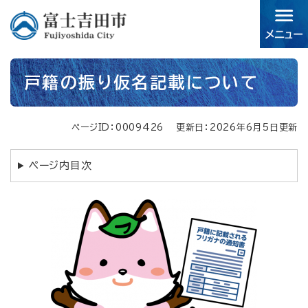
ペ
メニューを飛ばして本文へ
ー
ジ
の
先
本
頭
戸籍の振り仮名記載について
文
で
す。
ページID：0009426
更新日：2026年6月5日更新
ページ内目次