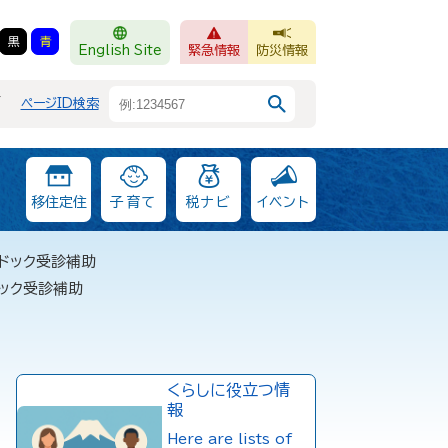
黒
青
English Site
緊急情報
防災情報
F
ページID検索
移住定住
子育て
税ナビ
イベント
ドック受診補助
ック受診補助
くらしに役立つ情
報
Here are lists of