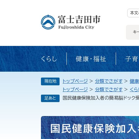
ペ
ー
ジ
本文
の
先
頭
で
キ
す。
くらし
健康・福祉
子育
トップページ
>
分類でさがす
>
健康
現在地
トップページ
>
分類でさがす
>
くら
国民健康保険加入者の簡易脳ドック
足あと
本
国民健康保険加入
文