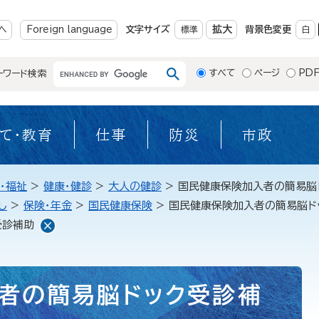
メニューを飛ばして本文へ
拡大
へ
Foreign language
文字サイズ
標準
背景色変更
白
すべて
ページ
PD
ーワード検索
て・教育
仕事
防災
市政
・福祉
>
健康・健診
>
大人の健診
>
国民健康保険加入者の簡易脳
し
>
保険・年金
>
国民健康保険
>
国民健康保険加入者の簡易脳ド
受診補助
者の簡易脳ドック受診補