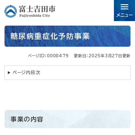
ペ
メニューを飛ばして本文へ
ー
ジ
の
先
本
頭
糖尿病重症化予防事業
文
で
す。
ページID：0008479
更新日：2025年3月27日更新
ページ内目次
事業の内容