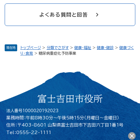
よくある質問と回答
トップページ
>
分類でさがす
>
健康・福祉
>
健康・健診
>
健康づく
現在地
り・食育
>
糖尿病重症化予防事業
富士吉田市役所
法人番号1000020192023
業務時間：午前8時30分～午後5時15分（月曜日〜金曜日）
住所：〒403-8601 山梨県富士吉田市下吉田六丁目1番1号
Tel：0555-22-1111