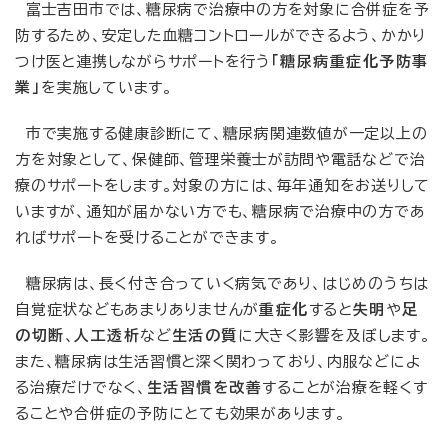
富士吉田市では、糖尿病で治療中の方を対象に合併症を予
防するため、安定した血糖コントロールができるよう、かかり
つけ医と連携しながらサポートを行う
「糖尿病重症化予防事
業」
を実施しています。
市で実施する健康診断にて、糖尿病関連数値が一定以上の
方を対象として、保健師、管理栄養士が訪問や電話などで治
療のサポートをします。対象の方には、毎年通知をお送りして
いますが、通知が届かない方でも、糖尿病で治療中の方であ
ればサポートを受けることができます。
糖尿病は、長く付き合っていく病気であり、はじめのうちは
自覚症状などもあまりありませんが
重症化
すると
失明
や
足
の切断
、
人工透析
など
生活の質
に大きく影響を及ぼします。
また、糖尿病は生活習慣と深く関わっており、内服などによ
る治療だけでなく、
生活習慣を改善
することが治療を軽くす
ることや合併症の予防にとても効果があります。