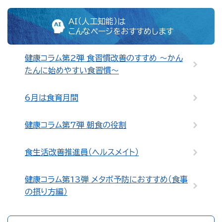
AI（人工知能）は
こんなページをおすすめします
健康コラム第2弾 食習慣改善のすすめ ～かん
たんに始めやすい食習慣～
6月は食育月間
健康コラム第7弾 朝食の役割
食生活改善推進員（ヘルスメイト）
健康コラム第13弾 メタボ予防におすすめ（食事
の摂り方編）