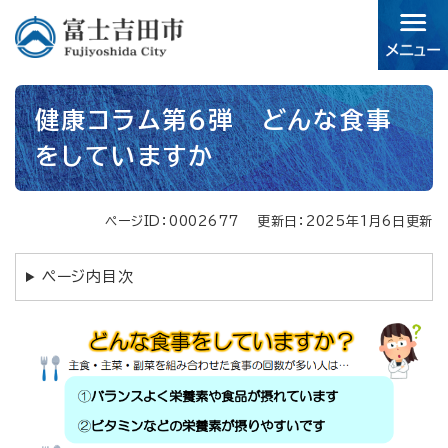
ペ
メニューを飛ばして本文へ
ー
ジ
の
先
本
頭
健康コラム第6弾 どんな食事
文
で
をしていますか
す。
ページID：0002677
更新日：2025年1月6日更新
ページ内目次