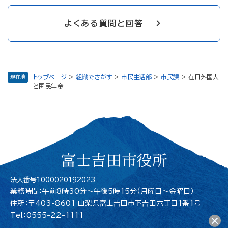
よくある質問と回答
トップページ
>
組織でさがす
>
市民生活部
>
市民課
>
在日外国人
現在地
と国民年金
富士吉田市役所
法人番号1000020192023
業務時間：午前8時30分～午後5時15分（月曜日〜金曜日）
住所：〒403-8601 山梨県富士吉田市下吉田六丁目1番1号
Tel：0555-22-1111