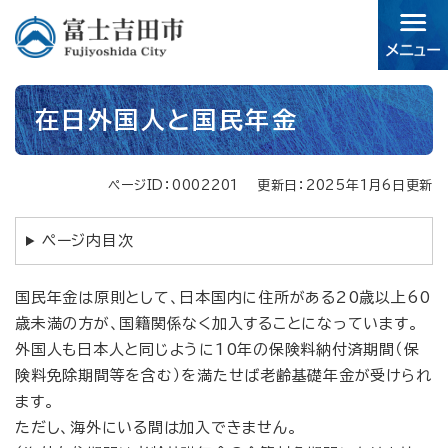
ペ
メニューを飛ばして本文へ
ー
ジ
の
先
本
頭
在日外国人と国民年金
文
で
す。
ページID：0002201
更新日：2025年1月6日更新
ページ内目次
国民年金は原則として、日本国内に住所がある20歳以上60
歳未満の方が、国籍関係なく加入することになっています。
外国人も日本人と同じように10年の保険料納付済期間（保
険料免除期間等を含む）を満たせば老齢基礎年金が受けられ
ます。
ただし、海外にいる間は加入できません。