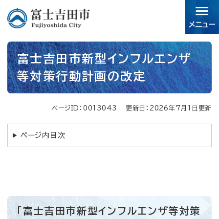
ペ
メニューを飛ばして本文へ
ー
ジ
の
先
本
頭
富士吉田市新型インフルエンザ
文
で
等対策行動計画の改定
す。
ページID：0013043
更新日：2026年7月1日更新
ページ内目次
​「富士吉田市新型インフルエンザ等対策