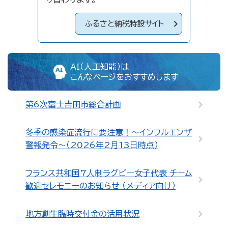
ふるさと納税特設サイト
AI（人工知能）は
こんなページをおすすめします
第6次富士吉田市総合計画
冬季の感染症流行に要注意！～インフルエンザ
警報発令～（2026年2月13日時点）
フランス共和国7人制ラグビー女子代表 チーム
歓迎セレモニーのお知らせ （メディア向け）
地方創生臨時交付金の活用状況