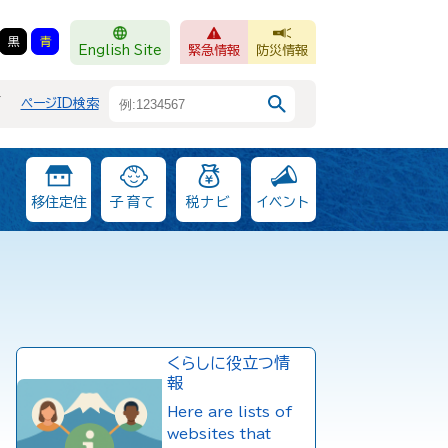
黒
青
English Site
緊急情報
防災情報
F
ページID検索
移住定住
子育て
税ナビ
イベント
くらしに役立つ情
報
Here are lists of
websites that