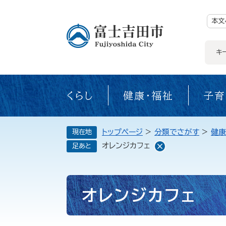
ペ
ー
ジ
本文
の
先
頭
で
キ
す。
くらし
健康・福祉
子育
トップページ
>
分類でさがす
>
健康
現在地
オレンジカフェ
足あと
本
オレンジカフェ
文