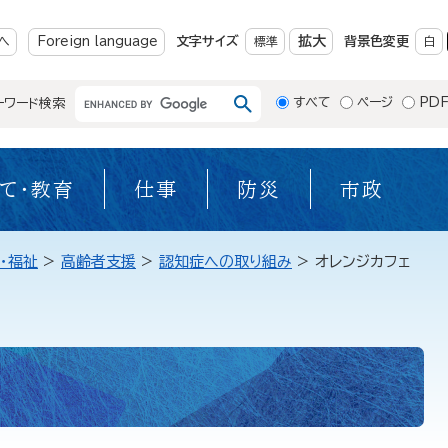
メニューを飛ばして本文へ
拡大
へ
Foreign language
文字サイズ
標準
背景色変更
白
すべて
ページ
PD
ーワード検索
て・教育
仕事
防災
市政
・福祉
>
高齢者支援
>
認知症への取り組み
>
オレンジカフェ