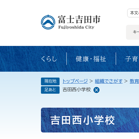
ペ
ー
ジ
本文
の
先
頭
で
キ
す。
くらし
健康・福祉
子育
トップページ
>
組織でさがす
>
教育
現在地
吉田西小学校
足あと
本
吉田西小学校
文