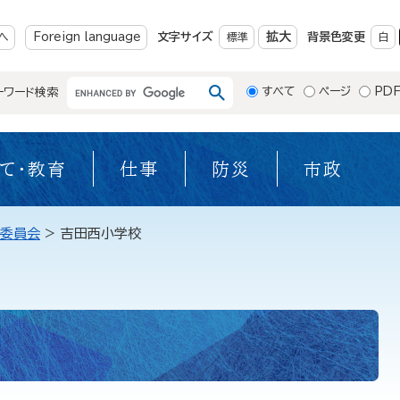
メニューを飛ばして本文へ
拡大
へ
Foreign language
文字サイズ
標準
背景色変更
白
すべて
ページ
PD
ーワード検索
て・教育
仕事
防災
市政
委員会
>
吉田西小学校