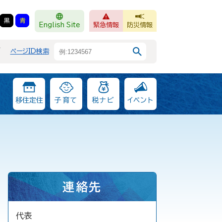
黒
青
English Site
緊急情報
防災情報
F
ページID検索
移住定住
子育て
税ナビ
イベント
連絡先
代表