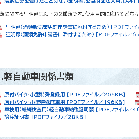
滞納処分を受けたことのない証明書（公益財団法人用）【A4】 [
類に関する証明願は以下の2種類です。使用目的に応じてどちら
証明願（
酒類販売業免許
申請書に添付するため） [PDFファイ
証明願（
酒類免許
申請書に添付するため） [PDFファイル／67
2.軽自動車関係書類
原付バイク・小型特殊登録用 [PDFファイル／205KB]
原付バイク・小型特殊廃車用 [PDFファイル／196KB]
車検用（継続検査用）軽自動車納税証明願 [PDFファイル／46
譲渡証明書 [PDFファイル／28KB]