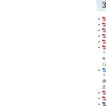
↑
を
(
↑
得
正