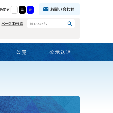
お問い合わせ
色変更
白
黒
青
ページID検索
公売
公示送達