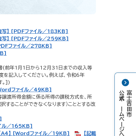
】 [PDFファイル／183KB]
】 [PDFファイル／259KB]
DFファイル／278KB]
B]
(前年1月1日から12月31日までの収入等
度を記入してください。例えば、令和6年
。])
ordファイル／49KB]
公式ホームページへ
富士吉田市
等譲渡所得金額に係る所得の課税方式を、所
択することができなくなります）こととする改
]
イル／165KB]
】 [Wordファイル／19KB]
【記載