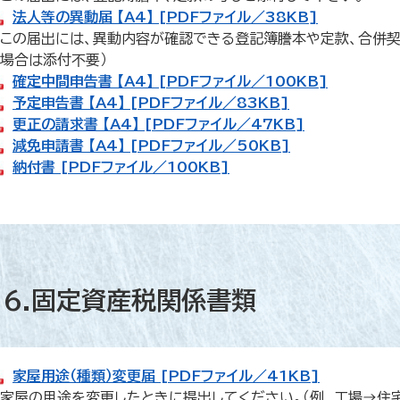
法人等の異動届 【A4】 [PDFファイル／38KB]
この届出には、異動内容が確認できる登記簿謄本や定款、合併契
場合は添付不要）
確定中間申告書 【A4】 [PDFファイル／100KB]
予定申告書 【A4】 [PDFファイル／83KB]
更正の請求書 【A4】 [PDFファイル／47KB]
減免申請書 【A4】 [PDFファイル／50KB]
納付書 [PDFファイル／100KB]
6.固定資産税関係書類
家屋用途（種類）変更届 [PDFファイル／41KB]
家屋の用途を変更したときに提出してください。（例 工場→住