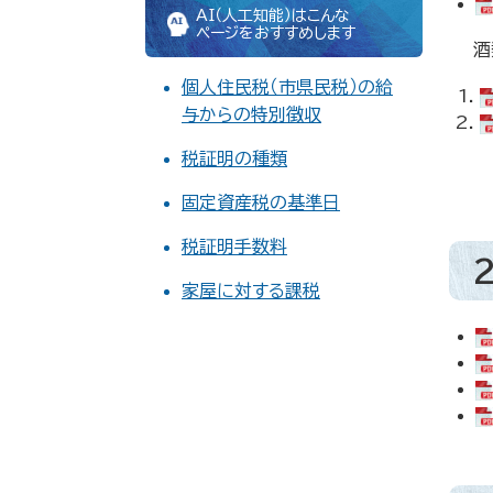
AI（人工知能）はこんな
ページをおすすめします
酒
個人住民税（市県民税）の給
与からの特別徴収
税証明の種類
固定資産税の基準日
税証明手数料
家屋に対する課税