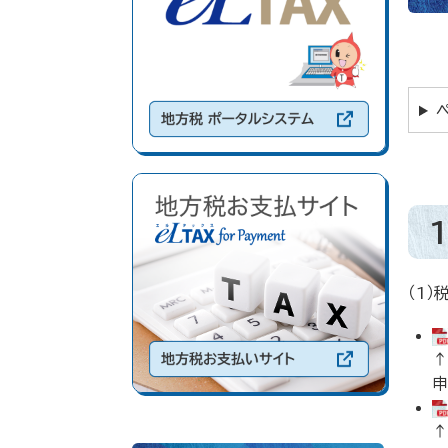
（1
↑
申
↑