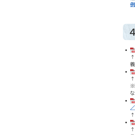
例
↑
義
↑
※
な
／
↑
↑