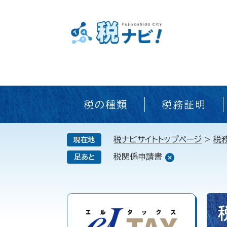
税の種類
税務証明
税ナビサイトトップページ
>
税
現在地
税関係申請書
足あと