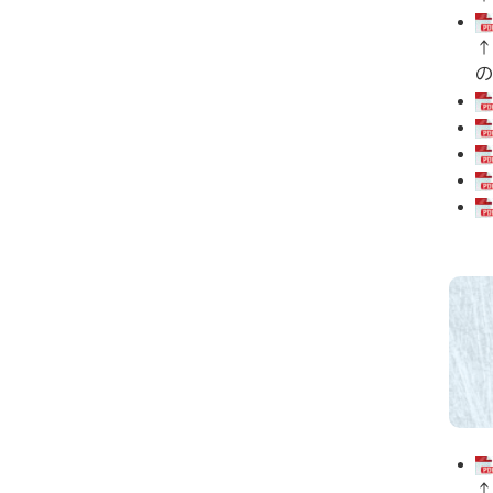
↑
の
↑