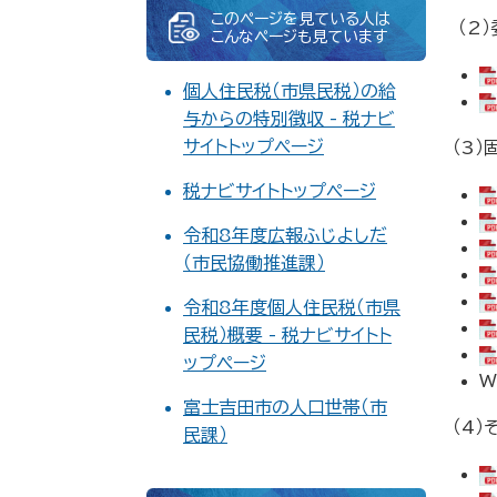
このページを見ている人は
（2
こんなページも見ています
個人住民税（市県民税）の給
与からの特別徴収 - 税ナビ
サイトトップページ
​（
税ナビサイトトップページ
令和8年度広報ふじよしだ
（市民協働推進課）
令和8年度個人住民税（市県
民税）概要 - 税ナビサイトト
ップページ
W
富士吉田市の人口世帯（市
​（4
民課）