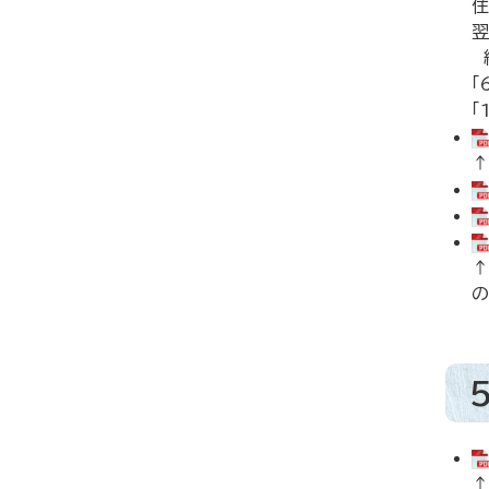
住
翌
納
「
「
↑
↑
の
↑