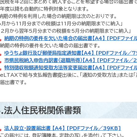
民税を年2回にまとめて納入することを希望する場合の届出書で
年度以降も自動的に特例対象となります。
期の特例を利用した場合の納期限は次のとおりです。
6月から11月分までの税額は11月分の納期限までに納入」
12月から翌年5月分までの税額を5月分の納期限までに納入」
納期の特例の要件を欠いた場合の届出書【A4】 [PDFファイル
納期の特例の要件を欠いた場合の届出書です。
ゆうちょ銀行及び郵便局指定通知書【A4】 [PDFファイル／7
市県民税納入申告内訳書（退職所得）【A4】 [PDFファイル／2
特別徴収税額通知受取方法等変更届出書【A4】 [PDFファイル
eLTAXで給与支払報告書提出後に、「通知の受取方法」または
届出書です。 ​
5.法人住民税関係書類
法人設立・設置届出書 【A4】 [PDFファイル／39KB]
この届出には、登記簿謄本、定款の写しを添付して下さい。