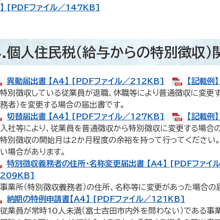
】 [PDFファイル／147KB]
4.個人住民税（給与からの特別徴収）
異動届出書 【A4】 [PDFファイル／212KB]
【記載例】
特別徴収している従業員が退職、休職等により普通徴収に変更す
務者）を変更する場合の届出書です。
切替届出書 【A4】 [PDFファイル／127KB]
【記載例】
入社等により、従業員を普通徴収から特別徴収に変更する場合
特別徴収の開始月は2か月程度の余裕を持って行ってください
い場合があります。
特別徴収義務者の住所・名称変更届出書 【A4】 [PDFファイル
209KB]
事業所（特別徴収義務者）の住所、名称等に変更があった場合の
納期の特例申請書【A4】 [PDFファイル／121KB]
従業員が常時10人未満（富士吉田市内外を問わない）である事