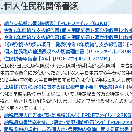
3.個人住民税関係書類
給与支払報告書（総括表） [PDFファイル／63KB]
令和8年度給与支払報告書（個人別明細書）・源泉徴収票【2枚複写
令和8年度給与支払報告書（個人別明細書）・源泉徴収票【3枚複写
（参考）誤りの多い項目一覧表（令和8年度給与支払報告書） [P
個人住民税の普通徴収への切替理由書 [PDFファイル／39K
住民税等申告書 【A4】 [PDFファイル／1.22MB]
住民税・国民健康保険税・介護保険料・後期高齢者保険料 申告書
申告する場合にお使いください。[収入等を申告する年分の翌年
2024年)中の収入等を申告をする場合は令和7年度と記入します
上場株式等の所得に関する住民税申告不要等申出書【A4】 [W
令和6年度以降の市県民税について、特定配当等及び特定株式
税と一致させる（所得税と個人市県民税とで異なる課税方式を選
が予定されています。
納税管理人申告書（市・県民税）【A4】 [PDFファイル／27KB
納税通知書等送付先 (設定・変更・取消)届【A4】 [PDFファ
租税条約の規定による個人市・県民税の免除に関する届出書 【A4