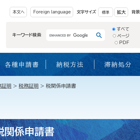
本文へ
Foreign language
文字サイズ
拡大
背景
標準
すべて
キーワード検索
ページ
PDF
各種申請書
納税方法
滞納処分
務証明
>
税務証明
>
税関係申請書
税関係申請書