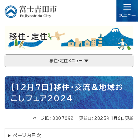
ペ
メニューを飛ばして本文へ
ー
ジ
の
先
移住・定住
頭
で
す。
移住・定住メニュー
本
【12月7日】移住・交流＆地域お
文
こしフェア2024
ページID：0007092
更新日：2025年1月6日更新
ページ内目次