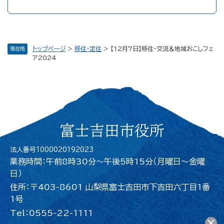
トップページ
>
移住・定住
>
【12月7日】移住・交流＆地域おこしフェ
現在地
ア2024
富士吉田市役所
法人番号1000020192023
業務時間：午前8時30分～午後5時15分（月曜日〜金曜
日）
住所：〒403-8601 山梨県富士吉田市下吉田六丁目1番
1号
Tel：0555-22-1111