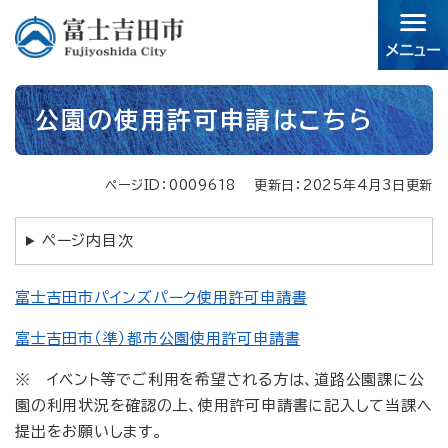
ペ
メニューを飛ばして本文へ
ー
ジ
の
先
本
頭
公園の使用許可申請はこちら
文
で
す。
ページID：0009618
更新日：2025年4月3日更新
ページ内目次
富士吉田市パインズパーク使用許可申請書
富士吉田市（準）都市公園使用許可申請書
※ イベント等でご利用を希望される方は、道路公園課に公
園の利用状況を確認の上、使用許可申請書に記入して当課へ
提出をお願いします。