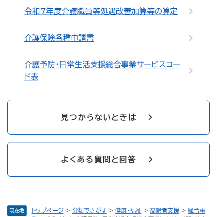
令和7年度介護職員等処遇改善加算等の算定
介護保険各種申請書
介護予防・日常生活支援総合事業サービスコー
ド表
見つからないときは
よくある質問と回答
トップページ
>
分類でさがす
>
健康・福祉
>
高齢者支援
>
総合事
現在地