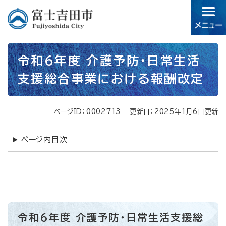
ペ
メニューを飛ばして本文へ
ー
ジ
の
先
本
頭
令和6年度 介護予防・日常生活
文
で
支援総合事業における報酬改定
す。
ページID：0002713
更新日：2025年1月6日更新
ページ内目次
令和6年度 介護予防・日常生活支援総