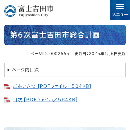
ペ
メニューを飛ばして本文へ
ー
ジ
の
先
本
頭
第6次富士吉田市総合計画
文
で
す。
ページID：0002665
更新日：2025年1月6日更新
ページ内目次
ごあいさつ [PDFファイル／504KB]
目次 [PDFファイル／584KB]