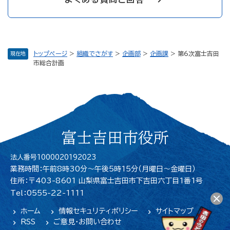
トップページ
>
組織でさがす
>
企画部
>
企画課
>
第6次富士吉田
現在地
市総合計画
富士吉田市役所
法人番号1000020192023
業務時間：午前8時30分～午後5時15分（月曜日〜金曜日）
住所：〒403-8601 山梨県富士吉田市下吉田六丁目1番1号
Tel：0555-22-1111
ホーム
情報セキュリティポリシー
サイトマップ
RSS
ご意見・お問い合わせ