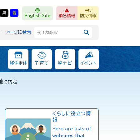
黒
青
English Site
緊急情報
防災情報
F
ページID検索
移住定住
子育て
税ナビ
イベント
プ地に内定
くらしに役立つ情
報
Here are lists of
websites that