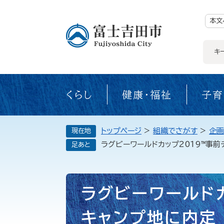
ペ
ー
ジ
本文
の
先
頭
で
キ
す。
くらし
健康・福祉
子育
トップページ
>
組織でさがす
>
企画
現在地
ラグビーワールドカップ2019™事
足あと
本
ラグビーワールドカ
文
キャンプ地に内定