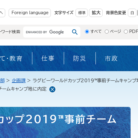
メニューを飛ばして本文へ
拡大
へ
Foreign language
文字サイズ
標準
背景色変更
白
すべて
ページ
PD
ーワード検索
て・教育
仕事
防災
市政
部
>
企画課
>
ラグビーワールドカップ2019™事前チームキャン
前チームキャンプ地に内定
ップ2019™事前チーム