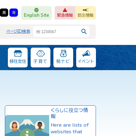
黒
青
English Site
緊急情報
防災情報
F
ページID検索
移住定住
子育て
税ナビ
イベント
くらしに役立つ情
報
Here are lists of
websites that