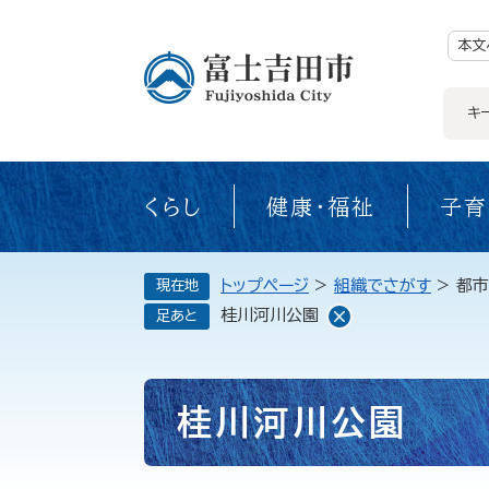
ペ
ー
ジ
本文
の
先
頭
で
キ
す。
くらし
健康・福祉
子育
トップページ
>
組織でさがす
>
都市
現在地
桂川河川公園
足あと
本
桂川河川公園
文