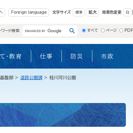
メニューを飛ばして本文へ
拡大
へ
Foreign language
文字サイズ
標準
背景色変更
白
すべて
ページ
PD
ーワード検索
て・教育
仕事
防災
市政
基盤部
>
道路公園課
>
桂川河川公園