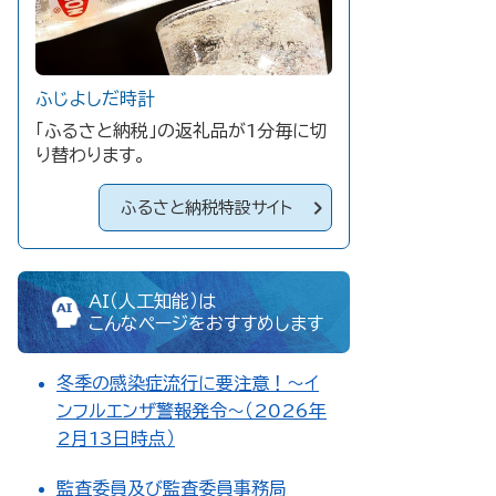
ふじよしだ時計
「ふるさと納税」の返礼品が1分毎に切
り替わります。
ふるさと納税特設サイト
AI（人工知能）は
こんなページをおすすめします
冬季の感染症流行に要注意！～イ
ンフルエンザ警報発令～（2026年
2月13日時点）
監査委員及び監査委員事務局