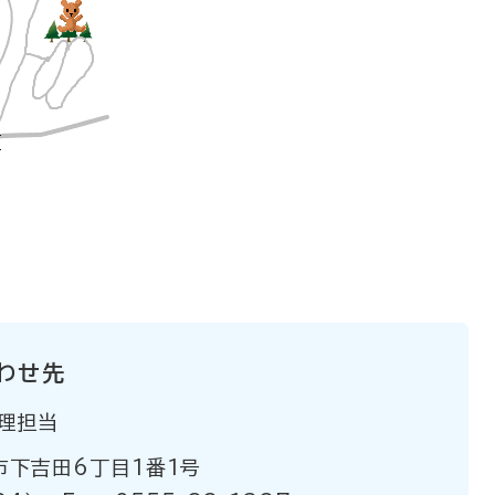
わせ先
理担当
市下吉田6丁目1番1号