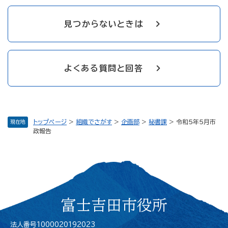
見つからないときは
よくある質問と回答
トップページ
>
組織でさがす
>
企画部
>
秘書課
>
令和5年5月市
現在地
政報告
富士吉田市役所
法人番号1000020192023