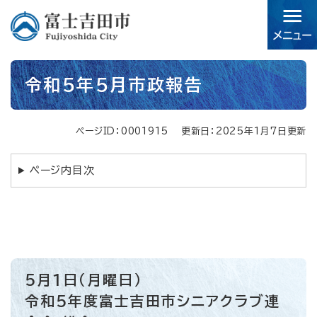
ペ
メニューを飛ばして本文へ
ー
ジ
の
先
本
頭
令和5年5月市政報告
文
で
す。
ページID：0001915
更新日：2025年1月7日更新
ページ内目次
5月1日（月曜日）
令和5年度富士吉田市シニアクラブ連