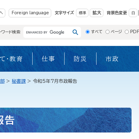
メニューを飛ばして本文へ
拡大
へ
Foreign language
文字サイズ
標準
背景色変更
白
すべて
ページ
PD
ーワード検索
て・教育
仕事
防災
市政
部
>
秘書課
>
令和5年7月市政報告
報告