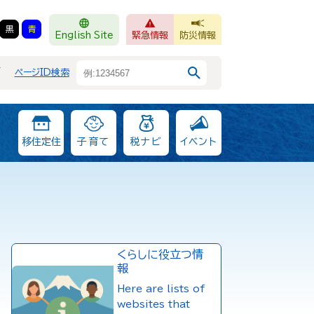
黒
青
English Site
緊急情報
防災情報
F
ページID検索
移住定住
子育て
税ナビ
イベント
くらしに役立つ情
報
Here are lists of
websites that