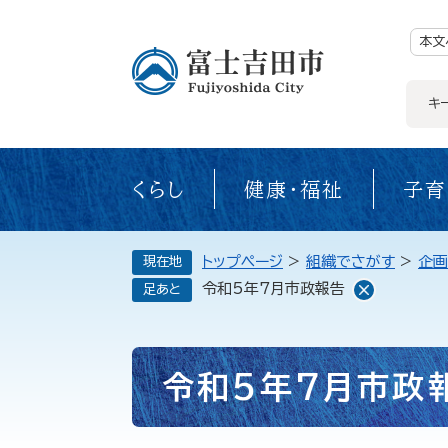
ペ
ー
ジ
本文
の
先
頭
で
キ
す。
くらし
健康・福祉
子育
トップページ
>
組織でさがす
>
企画
現在地
令和5年7月市政報告
足あと
本
令和5年7月市政
文