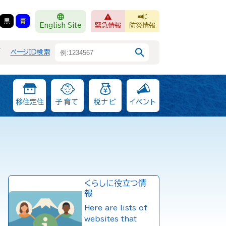
黒
青
English Site
緊急情報
防災情報
F
ページID検索
移住定住
子育て
税ナビ
イベント
くらしに役立つ情
報
Here are lists of
websites that