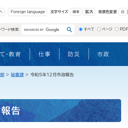
メニューを飛ばして本文へ
拡大
へ
Foreign language
文字サイズ
標準
背景色変更
白
すべて
ページ
PD
ーワード検索
て・教育
仕事
防災
市政
部
>
秘書課
>
令和5年12月市政報告
政報告