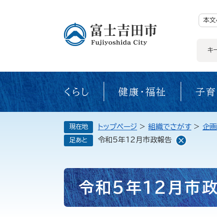
ペ
ー
ジ
本文
の
先
頭
で
キ
す。
くらし
健康・福祉
子育
トップページ
>
組織でさがす
>
企画
現在地
令和5年12月市政報告
足あと
本
令和5年12月市
文