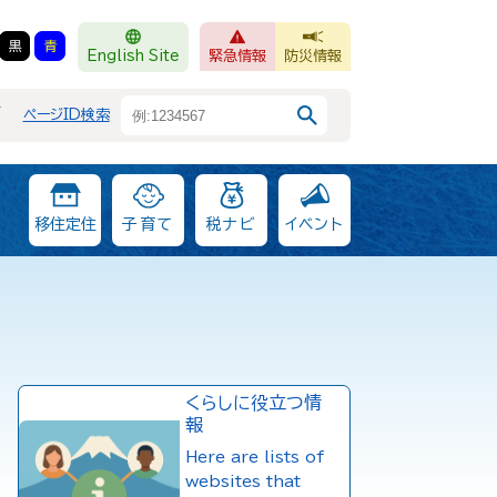
黒
青
English Site
緊急情報
防災情報
F
ページID検索
移住定住
子育て
税ナビ
イベント
くらしに役立つ情
報
Here are lists of
websites that