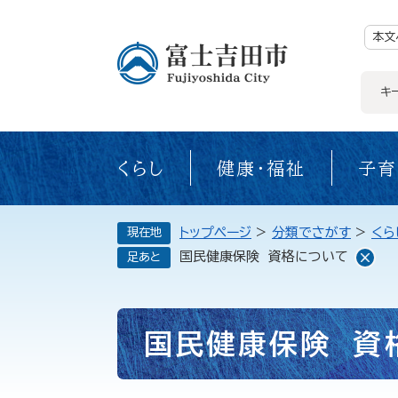
ペ
ー
ジ
本文
の
先
頭
で
キ
す。
くらし
健康・福祉
子育
トップページ
>
分類でさがす
>
くら
現在地
国民健康保険 資格について
足あと
本
国民健康保険 資
文