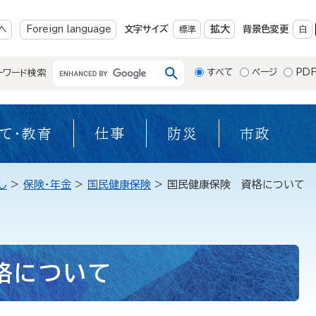
メニューを飛ばして本文へ
拡大
へ
Foreign language
文字サイズ
標準
背景色変更
白
すべて
ページ
PD
ーワード検索
て・教育
仕事
防災
市政
し
>
保険・年金
>
国民健康保険
>
国民健康保険 資格について
格について