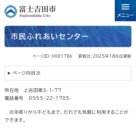
ペ
メニューを飛ばして本文へ
ー
ジ
の
先
本
頭
市民ふれあいセンター
文
で
す。
ページID：0001786
更新日：2025年1月6日更新
ページ内目次
所在地 上吉田東3-1-77
電話番号 0555-22-1785
お年寄りから子どもまで、だれでも気軽に利用することが
できます。