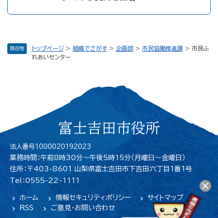
トップページ
>
組織でさがす
>
企画部
>
市民協働推進課
>
市民ふ
現在地
れあいセンター
富士吉田市役所
法人番号1000020192023
業務時間：午前8時30分～午後5時15分（月曜日〜金曜日）
住所：〒403-8601 山梨県富士吉田市下吉田六丁目1番1号
Tel：0555-22-1111
ホーム
情報セキュリティポリシー
サイトマップ
RSS
ご意見・お問い合わせ