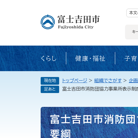
ペ
ー
ジ
本文
の
先
頭
で
キ
す。
くらし
健康・福祉
子育
トップページ
>
組織でさがす
>
企画
現在地
富士吉田市消防団協力事業所表示制
足あと
本
富士吉田市消防団
文
要綱