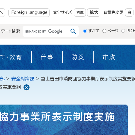
メニューを飛ばして本文へ
拡大
へ
Foreign language
文字サイズ
標準
背景色変更
白
すべて
ページ
PD
ーワード検索
て・教育
仕事
防災
市政
部
>
安全対策課
>
富士吉田市消防団協力事業所表示制度実施要
度実施要綱
協力事業所表示制度実施