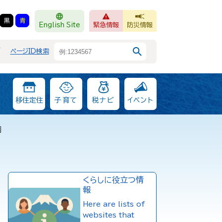
黒
青
English Site
緊急情報
防災情報
F
ページID検索
移住定住
子育て
税ナビ
イベント
綱
くらしに役立つ情
報
Here are lists of
websites that