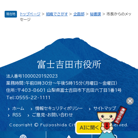
トップページ
>
組織でさがす
>
企画部
>
秘書課
>
市長からのメッ
現在地
セージ
富士吉田市役所
法人番号1000020192023
業務時間：午前8時30分～午後5時15分（月曜日〜金曜日）
住所：〒403-8601 山梨県富士吉田市下吉田六丁目1番1号
Tel：0555-22-1111
ホーム
情報セキュリティポリシー
サイトマップ
RSS
ご意見・お問い合わせ
Copyright © Fujiyoshida City. All Rights Reserved.