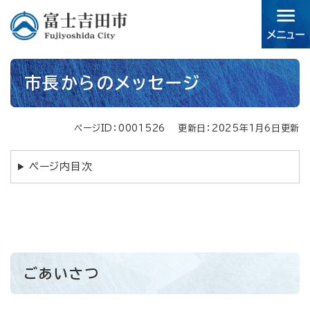
ペ
メニューを飛ばして本文へ
ー
ジ
の
先
本
頭
市長からのメッセージ
文
で
す。
ページID：0001526
更新日：2025年1月6日更新
ページ内目次
ごあいさつ