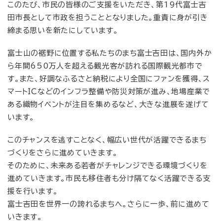
このたび、市民の皆様のご支援をいただき、第19代富士吉
田市長として市政を担うこととなりました。重責に身が引き
締まる思いを新たにしています。
富士山の裾野に位置する私たちのまち富士吉田は、国内外か
ら年間650万人を超える観光客が訪れる国際観光都市で
す。また、好調なふるさと納税により全国にファンを獲得、ス
マートICなどのインフラ整備や防災対策が進み、地場産業で
ある織物イベントが注目を集めるなど、大きな進展を遂げて
います。
このチャンスを逃すことなく、幅広い世代が活躍できるまち
づくりをさらに進めていきます。
そのために、未来ある若者がチャレンジできる環境づくりを
進めていきます。市民も移住者も分け隔てなく活躍できる支
援を行います。
富士吉田を世界一の誇れるまちへ。さらに一歩、前に進めて
いきます。