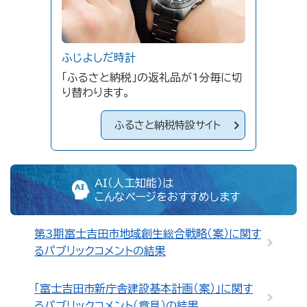
ふじよしだ時計
「ふるさと納税」の返礼品が1分毎に切
り替わります。
ふるさと納税特設サイト
AI（人工知能）は
こんなページをおすすめします
第3期富士吉田市地域創生総合戦略（案）に関す
るパブリックコメントの結果
「富士吉田市新庁舎建設基本計画（案）」に関す
るパブリックコメント（意見）の結果