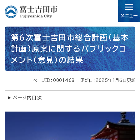
ペ
メニューを飛ばして本文へ
ー
ジ
の
先
本
頭
第6次富士吉田市総合計画（基本
文
で
計画）原案に関するパブリックコ
す。
メント（意見）の結果
ページID：0001468
更新日：2025年1月6日更新
ページ内目次