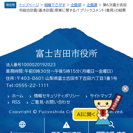
トップページ
>
組織でさがす
>
企画部
>
企画課
>
第6次富士吉田
現在地
市総合計画（基本計画）原案に関するパブリックコメント（意見）の結果
富士吉田市役所
法人番号1000020192023
業務時間：午前8時30分～午後5時15分（月曜日〜金曜日）
住所：〒403-8601 山梨県富士吉田市下吉田六丁目1番1号
Tel：0555-22-1111
ホーム
情報セキュリティポリシー
サイトマップ
RSS
ご意見・お問い合わせ
Copyright © Fujiyoshida City. All Rights Reserved.