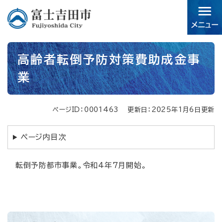
ペ
メニューを飛ばして本文へ
ー
ジ
の
先
本
頭
高齢者転倒予防対策費助成金事
文
で
業
す。
ページID：0001463
更新日：2025年1月6日更新
ページ内目次
転倒予防都市事業。令和4年7月開始。