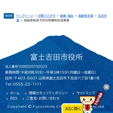
トップページ
>
分類でさがす
>
健康・福祉
>
高齢者支援
>
生活支
現在地
援
>
高齢者転倒予防対策費助成金事業
富士吉田市役所
法人番号1000020192023
業務時間：午前8時30分～午後5時15分（月曜日〜金曜日）
住所：〒403-8601 山梨県富士吉田市下吉田六丁目1番1号
Tel：0555-22-1111
ホーム
情報セキュリティポリシー
サイトマップ
RSS
ご意見・お問い合わせ
Copyright © Fujiyoshida City. All Rights Reserved.