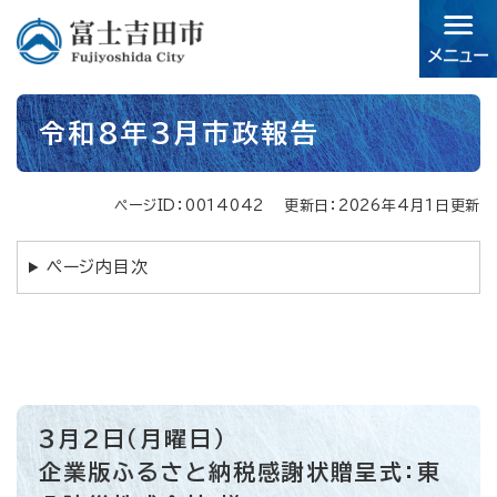
ペ
メニューを飛ばして本文へ
ー
ジ
の
先
本
頭
令和8年3月市政報告
文
で
す。
ページID：0014042
更新日：2026年4月1日更新
ページ内目次
3月2日（月曜日）
企業版ふるさと納税感謝状贈呈式：東