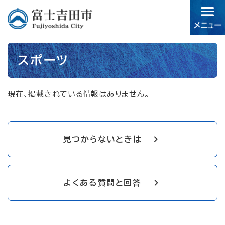
ペ
メニューを飛ばして本文へ
ー
ジ
の
先
本
頭
スポーツ
文
で
す。
現在、掲載されている情報はありません。
見つからないときは
よくある質問と回答