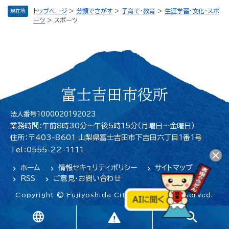
トップページ
>
分類でさがす
>
子育て・教育
>
生涯学習・文化・スポ
現在地
ーツ
>
スポーツ
富士吉田市役所
法人番号1000020192023
業務時間：午前8時30分～午後5時15分（月曜日〜金曜日）
住所：〒403-8601 山梨県富士吉田市下吉田六丁目1番1号
Tel：0555-22-1111
ホーム
情報セキュリティポリシー
サイトマップ
RSS
ご意見・お問い合わせ
Copyright © Fujiyoshida City. All Rights Reserved.