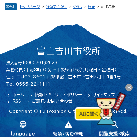
トップページ
>
分類でさがす
>
くらし
>
税金
>
たばこ税
現在地
富士吉田市役所
法人番号1000020192023
業務時間：午前8時30分～午後5時15分（月曜日〜金曜日）
住所：〒403-8601 山梨県富士吉田市下吉田六丁目1番1号
Tel：0555-22-1111
ホーム
情報セキュリティポリシー
サイトマップ
RSS
ご意見・お問い合わせ
Copyright © Fujiyoshida City. All Rights Reserved.