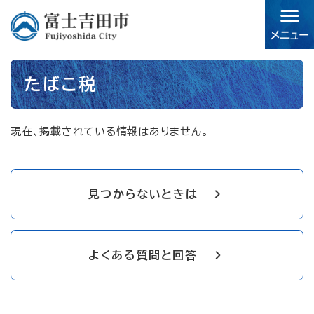
ペ
メニューを飛ばして本文へ
ー
ジ
の
先
本
頭
たばこ税
文
で
す。
現在、掲載されている情報はありません。
見つからないときは
よくある質問と回答