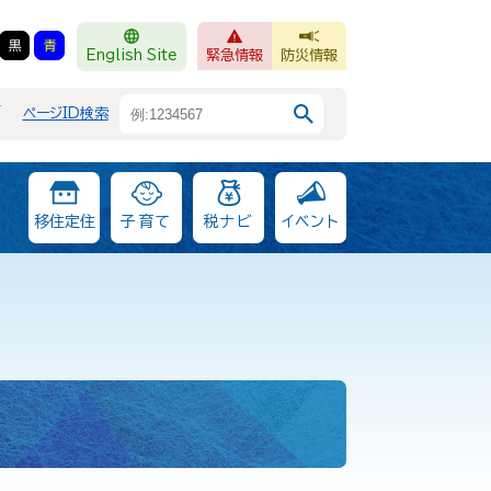
黒
青
English Site
緊急情報
防災情報
F
ページID検索
移住定住
子育て
税ナビ
イベント