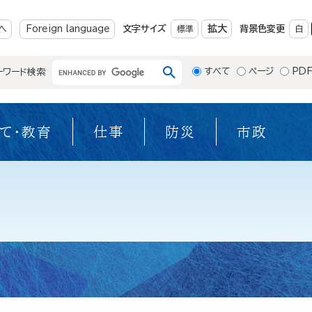
メニューを飛ばして本文へ
拡大
へ
Foreign language
文字サイズ
標準
背景色変更
白
すべて
ページ
PD
ーワード検索
て・教育
仕事
防災
市政