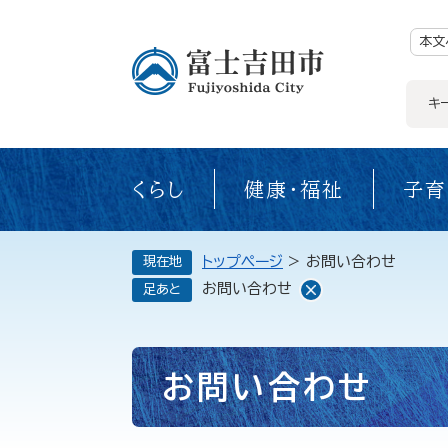
ペ
ー
ジ
本文
の
先
頭
で
キ
す。
くらし
健康・福祉
子育
トップページ
>
お問い合わせ
現在地
お問い合わせ
足あと
本
お問い合わせ
文