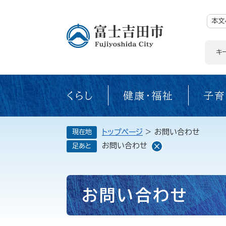
ペ
ー
ジ
本文
の
先
頭
で
キ
す。
くらし
健康・福祉
子育
トップページ
>
お問い合わせ
現在地
お問い合わせ
足あと
本
お問い合わせ
文