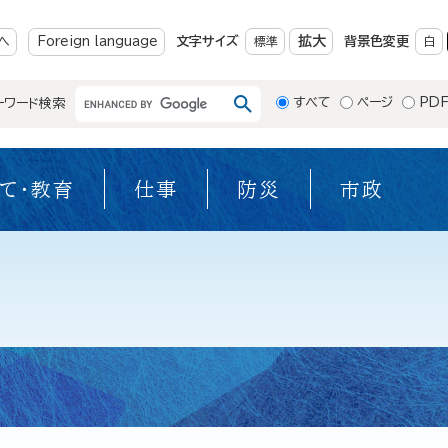
メニューを飛ばして本文へ
拡大
へ
Foreign language
文字サイズ
標準
背景色変更
白
すべて
ページ
PD
ーワード検索
て・教育
仕事
防災
市政