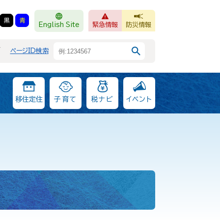
黒
青
English Site
緊急情報
防災情報
F
ページID検索
移住定住
子育て
税ナビ
イベント