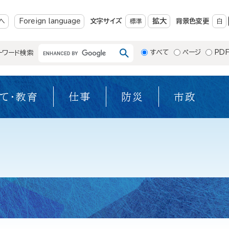
メニューを飛ばして本文へ
拡大
へ
Foreign language
文字サイズ
標準
背景色変更
白
すべて
ページ
PD
ーワード検索
て・教育
仕事
防災
市政