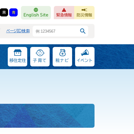
黒
青
English Site
緊急情報
防災情報
F
ページID検索
移住定住
子育て
税ナビ
イベント