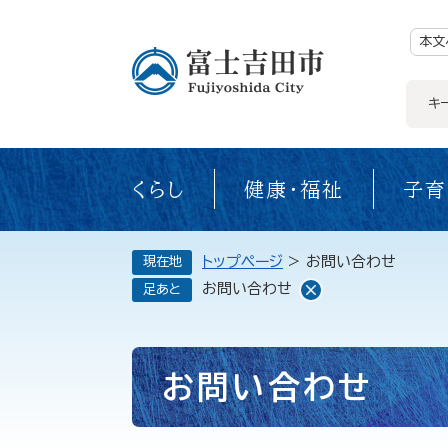
ペ
ー
ジ
本文
の
先
頭
で
キ
す。
くらし
健康・福祉
子育
トップページ
>
お問い合わせ
現在地
お問い合わせ
足あと
本
お問い合わせ
文