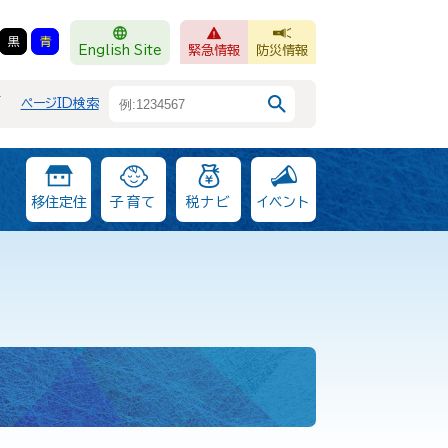
黒
青
English Site
緊急情報
防災情報
F
ページID検索
移住定住
子育て
税ナビ
イベント