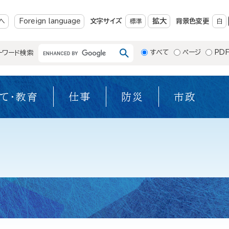
メニューを飛ばして本文へ
拡大
へ
Foreign language
文字サイズ
標準
背景色変更
白
すべて
ページ
PD
ーワード検索
て・教育
仕事
防災
市政