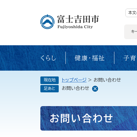
ペ
ー
ジ
本文
の
先
頭
で
キ
す。
くらし
健康・福祉
子育
トップページ
>
お問い合わせ
現在地
お問い合わせ
足あと
本
お問い合わせ
文